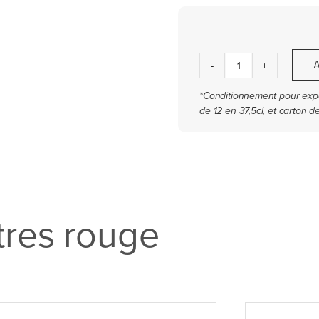
quantité
de
Secret
du
Pin
rouge