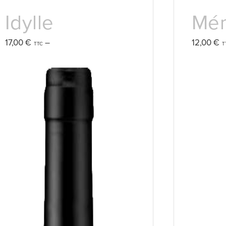
Idylle
Mém
Plage
17,00
€
–
12,00
€
de
prix :
17,00 €
à
34,00 €