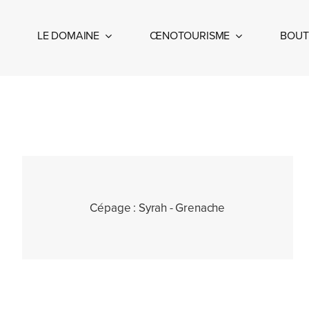
Passer
au
LE DOMAINE
ŒNOTOURISME
BOUT
contenu
Cépage :
Syrah - Grenache