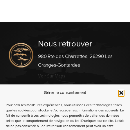
Nous retrouver
980 Rte des Charrettes, 26290 Les
Granges-Gontardes
Voir Sur Maps
Nous contacter
Gérer le consentement
Pour offrir les meilleures expériences, nous utilisons des technologies telles
que les cookies pour stocker et/ou accéder aux informations des appareils. Le
fait de consentir à ces technologies nous permettra de traiter des données
telles que le comportement de navigation ou les ID uniques sur ce site. Le fait
de ne pas consentir ou de retirer son consentement peut avoir un effet