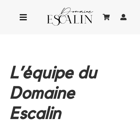
Passer
au
Toggle
contenu
Navigation
LE DOMAINE
ŒNOTOURISME
L’équipe du
LA BOUTIQUE
Domaine
Escalin