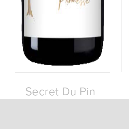
Secret Du Pin
12,00
€