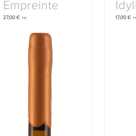
Empreinte
Idyl
27,00
€
17,00
€