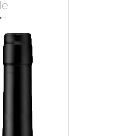
le
Plage
–
de
prix :
17,00 €
à
34,00 €