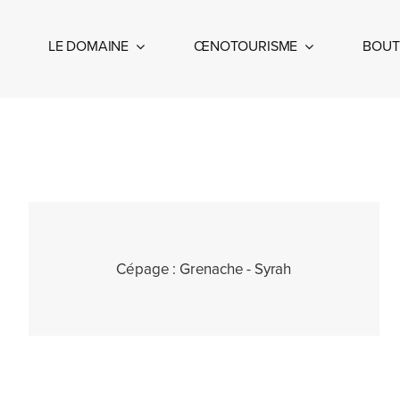
Passer
au
LE DOMAINE
ŒNOTOURISME
BOUT
contenu
Cépage :
Grenache - Syrah