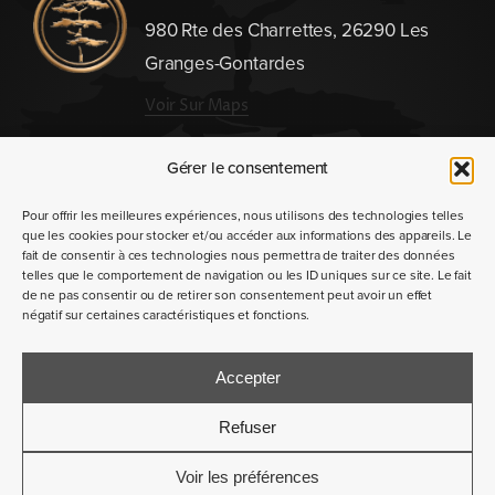
980 Rte des Charrettes, 26290 Les
Granges-Gontardes
Voir Sur Maps
Nous contacter
Gérer le consentement
Pour offrir les meilleures expériences, nous utilisons des technologies telles
que les cookies pour stocker et/ou accéder aux informations des appareils. Le
fait de consentir à ces technologies nous permettra de traiter des données
telles que le comportement de navigation ou les ID uniques sur ce site. Le fait
de ne pas consentir ou de retirer son consentement peut avoir un effet
négatif sur certaines caractéristiques et fonctions.
COMMANDER NOS VINS
Accepter
Refuser
© Copyright 2026 |
Mentions légales
|
Conditions
Voir les préférences