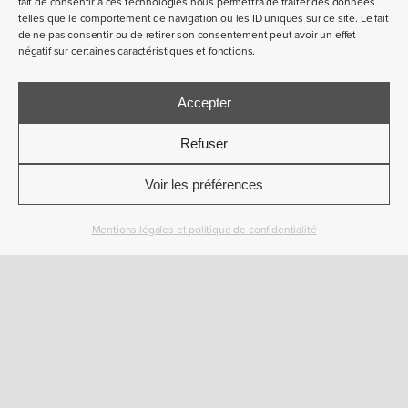
fait de consentir à ces technologies nous permettra de traiter des données
telles que le comportement de navigation ou les ID uniques sur ce site. Le fait
de ne pas consentir ou de retirer son consentement peut avoir un effet
AJOUTER AU
négatif sur certaines caractéristiques et fonctions.
PANIER
quantité
de
Accepter
L'Étincelle
Refuser
Voir les préférences
Mentions légales et politique de confidentialité
RETOURNER À LA BOUTIQUE