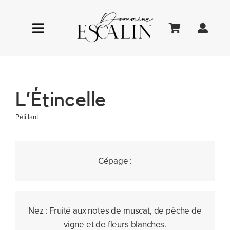
Passer
au
Toggle
contenu
Navigation
LE DOMAINE
L’Étincelle
ŒNOTOURISME
Pétillant
LA BOUTIQUE
Cépage :
Nez :
Fruité aux notes de muscat, de pêche de
vigne et de fleurs blanches.