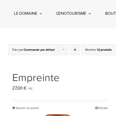
Passer
au
LE DOMAINE
ŒNOTOURISME
BOUT
contenu
Trier par
Commande par défaut
Montrer
12 produits
Empreinte
27,00
€
Ajouter au panier
Détails