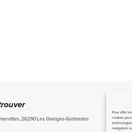
trouver
Pour offrir l
cookies pour 
harrettes, 26290 Les Granges-Gontardes
technologies
navigation ou