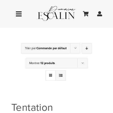
Passer
au
Toggle
contenu
Navigation
LE DOMAINE
Trier par
Commande par défaut
ŒNOTOURISME
Montrer
12 produits
LA BOUTIQUE
Tentation