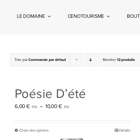
Passer
au
LE DOMAINE
ŒNOTOURISME
BOUT
contenu
Trier par
Commande par défaut
Montrer
12 produits
Poésie D’été
Plage
6,00
€
–
10,00
€
de
prix :
Choix des options
Détails
Ce
6,00 €