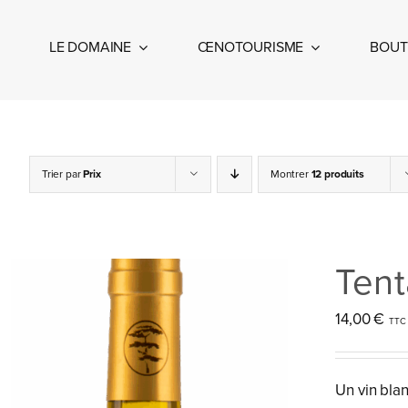
Passer
au
LE DOMAINE
ŒNOTOURISME
BOUT
contenu
Trier par
Prix
Montrer
12 produits
Tent
14,00
€
Un vin blan