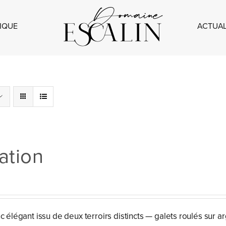
IQUE
ACTUAL
ation
c élégant issu de deux terroirs distincts — galets roulés sur ar