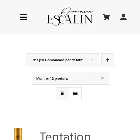
Passer
au
Toggle
contenu
Navigation
LE DOMAINE
Trier par
Commande par défaut
ŒNOTOURISME
Montrer
12 produits
LA BOUTIQUE
Tentation