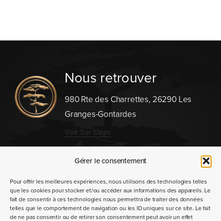
Nous retrouver
980 Rte des Charrettes, 26290 Les
Granges-Gontardes
Voir Sur Maps
Nous contacter
Gérer le consentement
Pour offrir les meilleures expériences, nous utilisons des technologies telles
que les cookies pour stocker et/ou accéder aux informations des appareils. Le
fait de consentir à ces technologies nous permettra de traiter des données
telles que le comportement de navigation ou les ID uniques sur ce site. Le fait
de ne pas consentir ou de retirer son consentement peut avoir un effet