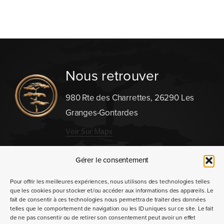
Nous retrouver
980 Rte des Charrettes, 26290 Les
Granges-Gontardes
Voir Sur Maps
Nous contacter
Gérer le consentement
Pour offrir les meilleures expériences, nous utilisons des technologies telles
que les cookies pour stocker et/ou accéder aux informations des appareils. Le
fait de consentir à ces technologies nous permettra de traiter des données
telles que le comportement de navigation ou les ID uniques sur ce site. Le fait
de ne pas consentir ou de retirer son consentement peut avoir un effet