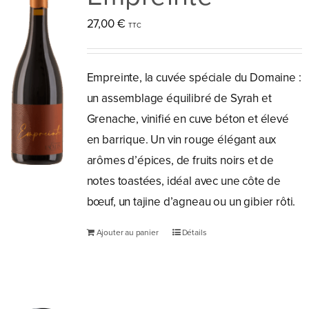
la
27,00
€
page
du
produit
Empreinte, la cuvée spéciale du Domaine :
un assemblage équilibré de Syrah et
Grenache, vinifié en cuve béton et élevé
en barrique. Un vin rouge élégant aux
arômes d’épices, de fruits noirs et de
notes toastées, idéal avec une côte de
bœuf, un tajine d’agneau ou un gibier rôti.
Ajouter au panier
Détails