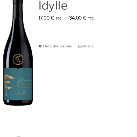
Idylle
Plage
17,00
€
–
34,00
€
de
prix :
17,00 €
Choix des options
Détails
Ce
à
produit
34,00 €
a
plusieurs
variations.
Les
options
peuvent
être
choisies