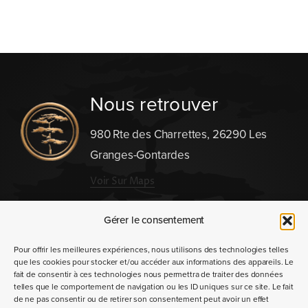
Nous retrouver
980 Rte des Charrettes, 26290 Les
Granges-Gontardes
Voir Sur Maps
Nous contacter
Gérer le consentement
Pour offrir les meilleures expériences, nous utilisons des technologies telles
que les cookies pour stocker et/ou accéder aux informations des appareils. Le
fait de consentir à ces technologies nous permettra de traiter des données
telles que le comportement de navigation ou les ID uniques sur ce site. Le fait
de ne pas consentir ou de retirer son consentement peut avoir un effet