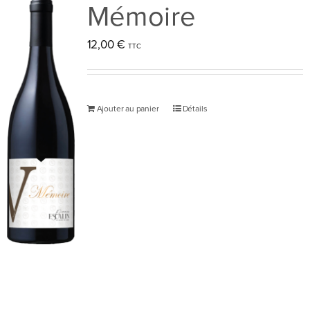
Mémoire
sur
la
12,00
€
page
du
produit
Ajouter au panier
Détails