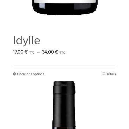
Idylle
Plage
17,00
€
–
34,00
€
de
prix :
Choix des options
Détails
Ce
17,00 €
produit
à
a
34,00 €
plusieurs
variations.
Les
options