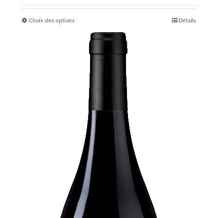
prix :
Choix des options
Détails
Ce
17,00 €
produit
à
a
34,00 €
plusieurs
variations.
Les
options
peuvent
être
choisies
sur
la
page
du