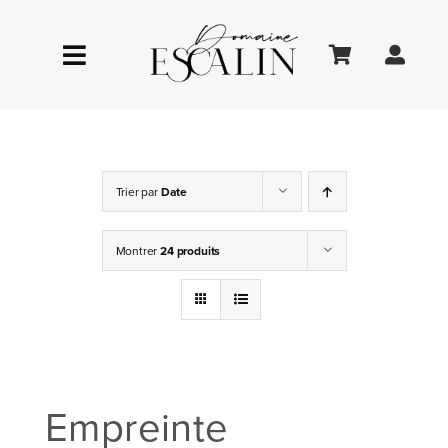
Passer
au
Toggle
contenu
Navigation
LE DOMAINE
Trier par
Date
ŒNOTOURISME
Montrer
24 produits
LA BOUTIQUE
Empreinte